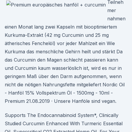
Teilneh
mer
nahmen
einen Monat lang zwei Kapseln mit biooptimiertem
Kurkuma-Extrakt (42 mg Curcumin und 25 mg
ätherisches Fenchelöl) vor jeder Mahlzeit ein Wie
Kurkuma das menschliche Gehirn heilt und stärkt Da
das Curcumin den Magen schlecht passieren kann
und Curcumin kaum wasserlöslich ist, wird es nur in
geringem Maß über den Darm aufgenommen, wenn
nicht die nötigen Nahrungsfette mitgeliefert Nordic Oil
- Hanföl 15% Vollspektrum Öl - 1500mg - 10ml -
Premium 21.08.2019 · Unsere Hanföle sind vegan.
Supports The Endocannabinoid System*, Clinically
Studied Curcumin Enhanced With Turmeric Essential
Oil, Supercritical C02 Extracted Hemp Oil, For Your