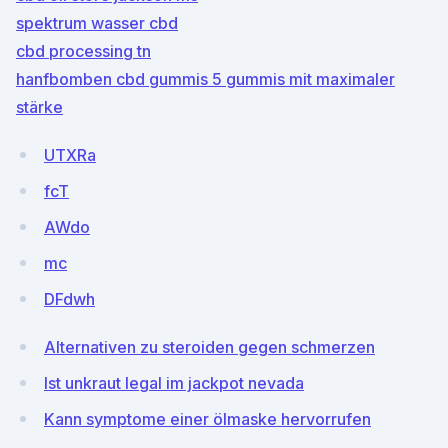
spektrum wasser cbd
cbd processing tn
hanfbomben cbd gummis 5 gummis mit maximaler
stärke
UTXRa
fcT
AWdo
mc
DFdwh
Alternativen zu steroiden gegen schmerzen
Ist unkraut legal im jackpot nevada
Kann symptome einer ölmaske hervorrufen